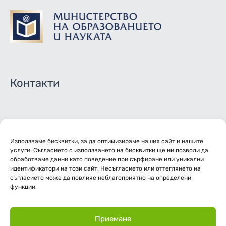
Контакти
02/ 944 4351 - Директор
Използваме бисквитки, за да оптимизираме нашия сайт и нашите
02/ 944 4115 - Зам. директори
услуги. Съгласието с използването на бисквитки ще ни позволи да
обработваме данни като поведение при сърфиране или уникални
02/ 944 4251 - Канцелария
идентификатори на този сайт. Несъгласието или оттеглянето на
съгласието може да повлияе неблагоприятно на определени
функции.
info-2216129@edu.mon.bg
Делнични дни: 08:30-17:30
Приемане