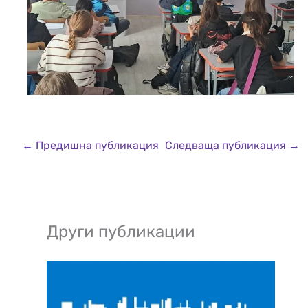
←
Предишна публикация
Следваща публикация
→
Други публикации