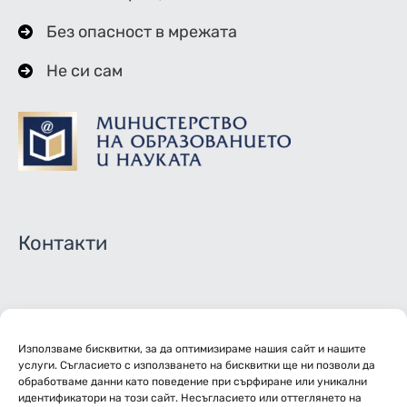
Без опасност в мрежата
Не си сам
Контакти
02/ 944 4351 - Директор
Използваме бисквитки, за да оптимизираме нашия сайт и нашите
02/ 944 4115 - Зам. директори
услуги. Съгласието с използването на бисквитки ще ни позволи да
обработваме данни като поведение при сърфиране или уникални
02/ 944 4251 - Канцелария
идентификатори на този сайт. Несъгласието или оттеглянето на