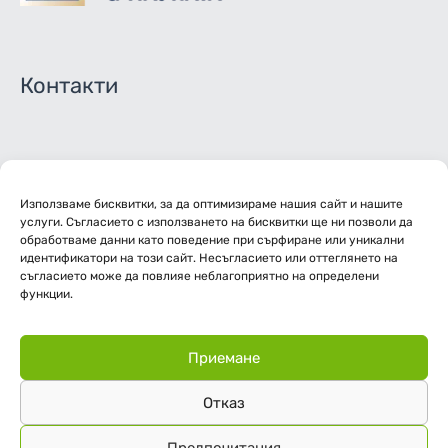
Контакти
02/ 944 4351 - Директор
Използваме бисквитки, за да оптимизираме нашия сайт и нашите
02/ 944 4115 - Зам. директори
услуги. Съгласието с използването на бисквитки ще ни позволи да
обработваме данни като поведение при сърфиране или уникални
02/ 944 4251 - Канцелария
идентификатори на този сайт. Несъгласието или оттеглянето на
съгласието може да повлияе неблагоприятно на определени
функции.
info-2216129@edu.mon.bg
Делнични дни: 08:30-17:30
Приемане
Отказ
Предпочитания